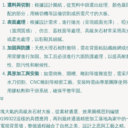
選料與切割
：根據設計圖紙，從荒料中篩選出紋理、顏色最
配的部分，用橋切機等設備切割成所需尺寸的大板。
表面處理
：根據設計需求，進行拋光（呈現鏡面光澤）、啞
（溫潤質感）、仿古、荔枝面等處理。高級灰石材常采用高
或柔光處理，以彰顯其細膩。
加固與防護
：天然大理石相對脆弱，需在背面粘貼纖維網或
用背膠進行加固。加工后必須進行六面防護處理，以提高耐
性、防污性和耐候性。
異形加工與安裝
：如需倒角、開槽、雕刻等復雜造型，需采
水刀切割、CNC雕刻等精密工藝。安裝時需由專業團隊使用
用膠粘劑和干掛系統，確保平整牢固。
##
一塊大氣的高級灰石材大板，從素材遴選、效果圖構思到編號
9199322這樣的具體應用，再到最終通過精密加工落地為家中的
面電視背景墻，整個過程融合了自然之美、設計之思與工藝之精