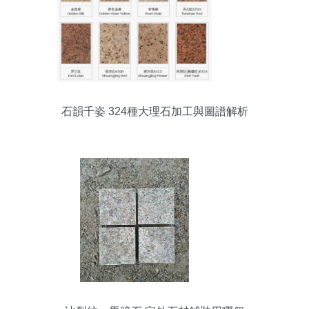
石韻千姿 324種大理石加工與圖譜解析