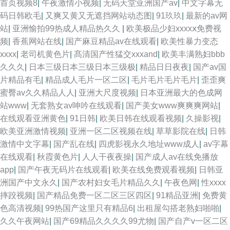
首页视频8
|
午夜激情小视频
|
无码天堂亚洲国产av
|
中文字幕无
码日韩欧毛
|
又爽又黄又无遮挡网站动态图
|
91玖玖
|
最新的av网
站
|
亚洲愉拍99热成人精品热久久
|
欧美极品少妇xxxxⅹ免费视
频
|
香蕉网站在线
|
国产麻豆精品av在线观看
|
欧美性暴力变态
xxxx
|
老司机黄色片
|
髙清国产性猛交xxxand
|
欧美丰满熟妇bbb
久久久
|
日本三级日本三级日本三级极
|
精品日日夜夜
|
国产av国
片精品有毛
|
精品成人毛片一区二区
|
毛片毛片毛片毛片
|
歪歪爽
蜜臀av久久精品人人
|
亚洲大尺度视频
|
日本亚洲最大的色成网
站www
|
无套熟女av呻吟在线观看
|
国产美女www爽爽爽网站
|
在线观看亚洲黄色
|
91日韩
|
欧美日韩在线观看视频
|
久操影视
|
欧美亚洲激情视频
|
亚洲一区二区视频在线
|
草草影院在线
|
日韩
激情中文字幕
|
国产乱在线
|
四虎影视永久地址www成人
|
av字幕
在线观看
|
秋霞黄色片
|
人人干夜夜操
|
国产成人av在线免播放
app
|
国产午夜无码片在线观看
|
欧美在线免费观看视频
|
日韩亚
洲国产中文永久
|
国产农村妇女毛片精品久久
|
午夜色网
|
性xxxx
摔跤视频
|
国产精品免费一区二区三区四区
|
91精品亚洲
|
免费黄
色高清视频
|
99热国产这里只有精品6
|
出租屋勾搭老熟妇啪啪
|
久久午夜网站
|
国产69精品久久久久99尤物
|
国产自产v一区二区