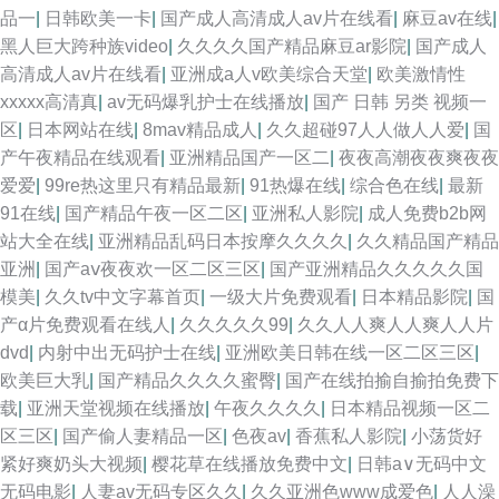
品一
|
日韩欧美一卡
|
国产成人高清成人av片在线看
|
麻豆av在线
|
黑人巨大跨种族video
|
久久久久国产精品麻豆ar影院
|
国产成人
高清成人av片在线看
|
亚洲成a人v欧美综合天堂
|
欧美激情性
xxxxx高清真
|
av无码爆乳护士在线播放
|
国产 日韩 另类 视频一
区
|
日本网站在线
|
8mav精品成人
|
久久超碰97人人做人人爱
|
国
产午夜精品在线观看
|
亚洲精品国产一区二
|
夜夜高潮夜夜爽夜夜
爱爱
|
99re热这里只有精品最新
|
91热爆在线
|
综合色在线
|
最新
91在线
|
国产精品午夜一区二区
|
亚洲私人影院
|
成人免费b2b网
站大全在线
|
亚洲精品乱码日本按摩久久久久
|
久久精品国产精品
亚洲
|
国产aⅴ夜夜欢一区二区三区
|
国产亚洲精品久久久久久国
模美
|
久久tv中文字幕首页
|
一级大片免费观看
|
日本精品影院
|
国
产α片免费观看在线人
|
久久久久久99
|
久久人人爽人人爽人人片
dvd
|
内射中出无码护士在线
|
亚洲欧美日韩在线一区二区三区
|
欧美巨大乳
|
国产精品久久久久蜜臀
|
国产在线拍揄自揄拍免费下
载
|
亚洲天堂视频在线播放
|
午夜久久久久
|
日本精品视频一区二
区三区
|
国产偷人妻精品一区
|
色夜av
|
香蕉私人影院
|
小荡货好
紧好爽奶头大视频
|
樱花草在线播放免费中文
|
日韩a∨无码中文
无码电影
|
人妻av无码专区久久
|
久久亚洲色www成爱色
|
人人澡