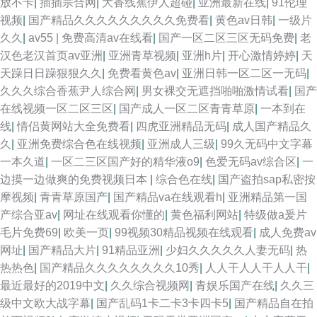
放不卡
|
插插宗合网
|
大香线蕉伊人超碰
|
亚洲最新在线
|
91伦理
视频
|
国产精品久久久久久久久久久免费看
|
黄色av日韩
|
一级片
久久
|
av55 | 免费高清av在线看
|
国产一区二区三区无码免费
|
老
汉色老汉首页av亚洲
|
亚洲青草视频
|
亚洲h片
|
开心激情婷婷
|
天
天躁日日躁狠狠久久
|
免费看黄色av
|
亚洲日韩一区二区一无码
|
久久久综合香蕉尹人综合网
|
男女裸交无遮挡啪啪激情试看
|
国产
在线视频一区二区三区
|
国产成人一区二区青青草原
|
一本到在
线
|
情侣黄网站大全免费看
|
四虎亚洲精品无码
|
成人国产精品久
久
|
亚洲免费综合色在线视频
|
亚洲成人三级
|
99久无码中文字幕
一本久道
|
一区二三区国产好的精华液o9
|
色爱无码av综合区
|
一
边摸一边做爽的免费视频日本
|
综合色在线
|
国产盗拍sap私密按
摩视频
|
青青草原国产
|
国产精品va在线观看h
|
亚洲精品第一国
产综合亚av
|
网址在线观看你懂的
|
黄色福利网站
|
特级做a爰片
毛片免费69
|
欧美一页
|
99视频30精品视频在线观看
|
成人免费av
网址
|
国产精品大片
|
91精品亚洲
|
少妇久久久久久人妻无码
|
热
热热色
|
国产精品久久久久久久久久10秀
|
人人干人人干人人干
|
最近最好的2019中文
|
久久综合视频网
|
青娱乐国产在线
|
久久三
级中文欧大战字幕
|
国产乱码1卡二卡3卡四卡5
|
国产精品自在拍