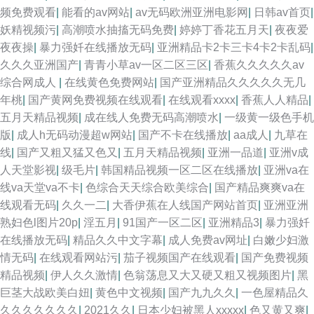
频免费观看
|
能看的av网站
|
av无码欧洲亚洲电影网
|
日韩av首页
|
妖精视频污
|
高潮喷水抽搐无码免费
|
婷婷丁香花五月天
|
夜夜爱
夜夜操
|
暴力强奷在线播放无码
|
亚洲精品卡2卡三卡4卡2卡乱码
|
久久久亚洲国产
|
青青小草av一区二区三区
|
香蕉久久久久久av
综合网成人
|
在线黄色免费网站
|
国产亚洲精品久久久久久无几
年桃
|
国产黄网免费视频在线观看
|
在线观看xxxx
|
香蕉人人精品
|
五月天精品视频
|
成在线人免费无码高潮喷水
|
一级黄一级色手机
版
|
成人h无码动漫超w网站
|
国产不卡在线播放
|
aa成人
|
九草在
线
|
国产又粗又猛又色又
|
五月天精品视频
|
亚洲一品道
|
亚洲v成
人天堂影视
|
级毛片
|
韩国精品视频一区二区在线播放
|
亚洲va在
线va天堂va不卡
|
色综合天天综合欧美综合
|
国产精品爽爽va在
线观看无码
|
久久一二
|
大香伊蕉在人线国产网站首页
|
亚洲亚洲
熟妇色l图片20p
|
淫五月
|
91国产一区二区
|
亚洲精品3
|
暴力强奷
在线播放无码
|
精品久久中文字幕
|
成人免费av网址
|
白嫩少妇激
情无码
|
在线观看网站污
|
茄子视频国产在线观看
|
国产免费视频
精品视频
|
伊人久久激情
|
色翁荡息又大又硬又粗又视频图片
|
黑
巨茎大战欧美白妞
|
黄色中文视频
|
国产九九久久
|
一色屋精品久
久久久久久久久
|
2021久久
|
日本少妇被黑人xxxxx
|
色又黄又爽
|