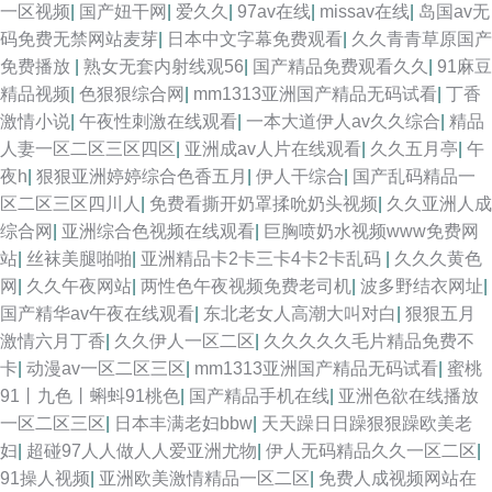
一区视频
|
国产妞干网
|
爱久久
|
97av在线
|
missav在线
|
岛国av无
码免费无禁网站麦芽
|
日本中文字幕免费观看
|
久久青青草原国产
免费播放
|
熟女无套内射线观56
|
国产精品免费观看久久
|
91麻豆
精品视频
|
色狠狠综合网
|
mm1313亚洲国产精品无码试看
|
丁香
激情小说
|
午夜性刺激在线观看
|
一本大道伊人av久久综合
|
精品
人妻一区二区三区四区
|
亚洲成av人片在线观看
|
久久五月亭
|
午
夜h
|
狠狠亚洲婷婷综合色香五月
|
伊人干综合
|
国产乱码精品一
区二区三区四川人
|
免费看撕开奶罩揉吮奶头视频
|
久久亚洲人成
综合网
|
亚洲综合色视频在线观看
|
巨胸喷奶水视频www免费网
站
|
丝袜美腿啪啪
|
亚洲精品卡2卡三卡4卡2卡乱码
|
久久久黄色
网
|
久久午夜网站
|
两性色午夜视频免费老司机
|
波多野结衣网址
|
国产精华av午夜在线观看
|
东北老女人高潮大叫对白
|
狠狠五月
激情六月丁香
|
久久伊人一区二区
|
久久久久久毛片精品免费不
卡
|
动漫av一区二区三区
|
mm1313亚洲国产精品无码试看
|
蜜桃
91丨九色丨蝌蚪91桃色
|
国产精品手机在线
|
亚洲色欲在线播放
一区二区三区
|
日本丰满老妇bbw
|
天天躁日日躁狠狠躁欧美老
妇
|
超碰97人人做人人爱亚洲尤物
|
伊人无码精品久久一区二区
|
91操人视频
|
亚洲欧美激情精品一区二区
|
免费人成视频网站在