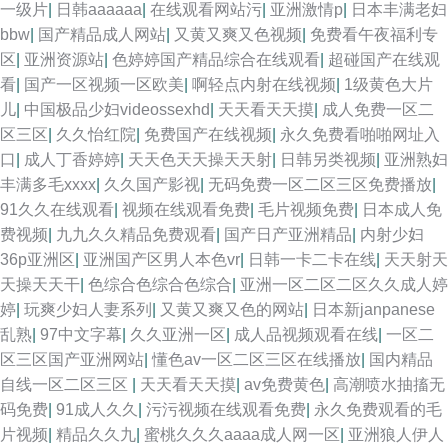
一级片
|
日韩aaaaaa
|
在线观看网站污
|
亚洲激情p
|
日本丰满老妇
bbw
|
国产精品成人网站
|
又黄又爽又色视频
|
免费看午夜福利专
区
|
亚洲资源站
|
色婷婷国产精品综合在线观看
|
超碰国产在线观
看
|
国产一区视频一区欧美
|
啊轻点内射在线视频
|
1级黄色大片
儿
|
中国极品少妇videossexhd
|
天天看天天摸
|
成人免费一区二
区三区
|
久久怡红院
|
免费国产在线视频
|
永久免费看啪啪网址入
口
|
成人丁香婷婷
|
天天色天天操天天射
|
日韩另类视频
|
亚洲熟妇
丰满多毛xxxx
|
久久国产影视
|
无码免费一区二区三区免费播放
|
91久久在线观看
|
视频在线观看免费
|
毛片视频免费
|
日本成人免
费视频
|
九九久久精品免费观看
|
国产日产亚洲精品
|
内射少妇
36p亚洲区
|
亚洲国产区男人本色vr
|
日韩一卡二卡在线
|
天天射天
天操天天干
|
色综合色综合色综合
|
亚洲一区二区二区久久成人婷
婷
|
玩爽少妇人妻系列
|
又黄又爽又色的网站
|
日本新janpanese
乱熟
|
97中文字幕
|
久久亚洲一区
|
成人品视频观看在线
|
一区二
区三区国产亚洲网站
|
懂色av一区二区三区在线播放
|
国内精品
自线一区二区三区
|
天天看天天摸
|
av免费黄色
|
高潮喷水抽搐无
码免费
|
91成人久久
|
污污视频在线观看免费
|
永久免费观看的毛
片视频
|
精品久久九
|
蜜桃久久久aaaa成人网一区
|
亚洲狼人伊人