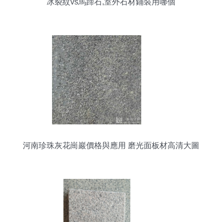
冰裂紋vs馬蹄石,室外石材鋪裝用哪個
河南珍珠灰花崗巖價格與應用 磨光面板材高清大圖
解析