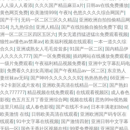
人人澡人人看添
|
久久久国产精品麻豆a片
|
日韩av在线免费播放
|
黄色网页免费
|
欧美激情999
|
午夜h
|
色悠久久久久综合网国产
|
国产干干
|
无码一区二区三区久久精品
|
亚洲欧洲自拍拍偷精品网
314
|
九九热综合
|
亚洲人精品
|
国产在线拍揄自揄拍免费下载
|
亚
洲一区二区三区四区五区六
|
男女无遮挡猛进猛出免费观看视频
|
狼性av懂色av禁果av
|
欧美福利视频在线观看
|
一本一道久久综
合久久
|
亚洲成熟女人毛毛耸耸多
|
91国产一区二区
|
国内精品伊
人久久久久777
|
国产一区免费视频
|
插鸡网站在线播放免费观看
|
一级片免费观看
|
午夜福利精品视频免费看
|
亚洲中文字幕乱码电
影
|
免费看久久妇女高潮a
|
国产午夜精品av一区二区
|
东京热人
妻丝袜av无码
|
国产呻吟久久久久久久92
|
热热热热色
|
66亚洲一
卡2卡新区成片发布
|
亚洲欧美高清在线精品一区二区
|
国产熟妇
久久777777
|
精品视频在线免费观看
|
在线观看视频区
|
成人春色
影视
|
色五月五月丁香亚洲综合网
|
视频在线看
|
思热99re视热频
这里只精品
|
成人春色影视
|
国产在线不卡av
|
日本丰满老妇bbw
|
欧美激情 在线
|
日韩欧美高清在线观看
|
亚洲欧洲国产码专区在
线观看
|
91中文字幕在线视频
|
国产激情四射
|
亚洲日韩中文字幕
无码一区
|
国色天香社区视频在线
|
99爱免费视频
|
亚洲国产精品