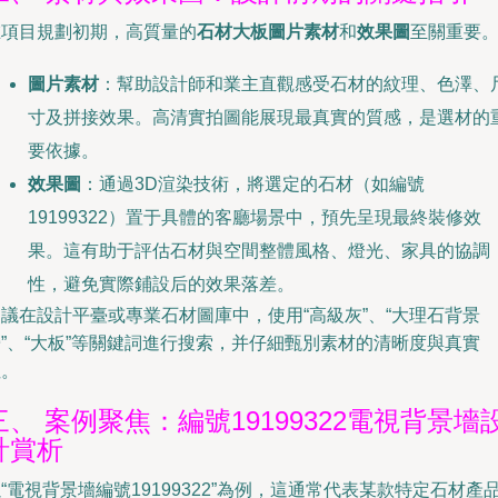
在項目規劃初期，高質量的
石材大板圖片素材
和
效果圖
至關重要
圖片素材
：幫助設計師和業主直觀感受石材的紋理、色澤、
寸及拼接效果。高清實拍圖能展現最真實的質感，是選材的
要依據。
效果圖
：通過3D渲染技術，將選定的石材（如編號
19199322）置于具體的客廳場景中，預先呈現最終裝修效
果。這有助于評估石材與空間整體風格、燈光、家具的協調
性，避免實際鋪設后的效果落差。
議在設計平臺或專業石材圖庫中，使用“高級灰”、“大理石背景
”、“大板”等關鍵詞進行搜索，并仔細甄別素材的清晰度與真實
性。
三、 案例聚焦：編號19199322電視背景墻
計賞析
“電視背景墻編號19199322”為例，這通常代表某款特定石材產