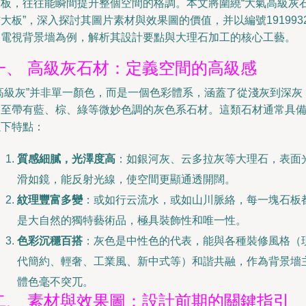
大板，往往能瞬間提升整個空間的格調。本文將圍繞“大氣高級灰
大板”，深入探討其圖片素材與效果圖的價值，并以編號1919932
的電視背景墻為例，解析其設計要點與大理石加工的核心工藝。
一、 高級灰石材：定義空間的高級感
“高級灰”并非單一顏色，而是一個色彩體系，涵蓋了從淺灰到深灰
乃至帶有藍、棕、綠等微妙色調的灰色系石材。這類石材通常具
以下特點：
質感細膩，光澤度高
：如銀河灰、云多拉灰等大理石，表面
滑如鏡，能反射光線，使空間更顯通透開闊。
紋理豐富多變
：或如行云流水，或如山川脈絡，每一塊石板
是大自然的獨特藝術品，極具裝飾性和唯一性。
色彩沉穩百搭
：灰色是中性色的代表，能與各種裝修風格（
代簡約、輕奢、工業風、新中式等）和諧共融，作為背景墻
體色毫不突兀。
二、 素材與效果圖：設計前期的關鍵指引