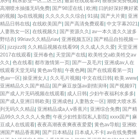
系列
|
精东影业一区二区三区
|
最新在线观看av
|
狠狠操免费视频
|
高潮喷水抽搐无码免费
|
国产98涩在线 | 欧洲
|
曰的好深好爽好紧
的视频
|
3p在线视频
|
久久久久久久综合
|
91搞
|
国产大片黄
|
亚洲
精品日韩在线
|
在线欧美国产
|
国产高清免费观看
|
中文字幕2021
|
人妻熟女一区
|
在线视频久
|
国产资源久久
|
av一本久道久久波多
野结衣
|
99riav久久精品riav
|
亚洲视频五区
|
国产精品自拍视频一
区
|
jizzjizz8
|
久久精品视频在线看99
|
久久成人久久爱
|
天堂亚洲
2017在线观看
|
亚州春色
|
天堂国产在线
|
欧美牲交a欧美牲交aⅴ
久久
|
色在线看
|
都市激情第一页
|
国产一及毛片
|
亚洲成av人在
线观看天堂无码
|
黄色av导航
|
午夜色网
|
国产在线观看第一页
|
色av一区
|
操亚洲女人
|
久久毛片视频
|
中文在线日韩
|
欧美.www
|
亚洲精品久久国产精品
|
国产麻豆放荡av剧情演绎
|
国产视频97
|
国产成人片无码视频在线观看
|
成人日韩
|
少妇午夜福利水多多
|
国产成人亚洲日韩欧美
|
亚洲成色
|
人妻熟女一区
|
潮喷大喷水系
列无码久久精品
|
亚洲精品成a人ⅴ香蕉片
|
亚洲综合免费
|
国产精
品99久久久久久人免费
|
午夜少妇性影院私人影院
|
xxxx国产
|
麻
豆成人在线观看
|
夜夜高潮夜夜爽夜夜爱爱
|
黄色av导航
|
亚洲欧
洲国产精品香蕉网
|
国产日本精品
|
日本成人不卡
|
av在线免费播