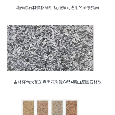
花崗巖石材價格解析 從種類到應用的全景指南
吉林樺甸大花芝麻黑花崗巖G654礦山產區石材欣
賞