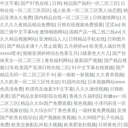
中文字幕
|
国产97色在线 | 日韩
|
精品国产福利一区二区三区
|
日
韩在线一区二区三区四区
|
成人欧美一区二区三区黑人动态图
|
精
品亚洲永久免费
|
国内精品自线一区二区三区
|
日韩激情网址
|
久
久久久久夜精品精品免费啦
|
日韩在线视频免费观看
|
涩涩av
|
韩
国三级中文字幕hd
|
激情啪啪网站
|
国精产品一线二线三线av
|
久
久久精品视频网站
|
亚洲精品人人
|
日韩精品手机在线
|
日韩图片
区
|
国产精品未满十八禁止观看
|
五月婷婷av
|
欧美黑人疯狂性受
xxxxx喷水
|
狠狠亚洲婷婷综合色香五月
|
1级黄色大片儿
|
国产丝
袜美女一区二区三区
|
黄色福利网站
|
最新国产视频
|
国产精品视
频123
|
欧美国产亚洲日韩在线二区
|
91中文字幕在线视频
|
国产
精品无码一区二区三区不卡
|
插一插射一射视频
|
久久青草视频
|
久久欧美一区二区三区性生奴
|
91国内在线
|
日本视频网站www
色高清免费
|
和漂亮岳做爰3中文字幕
|
久久久激情视频
|
日韩欧
美黄
|
国产精品全新69影院在线看
|
香蕉久久福利院
|
粉嫩aⅴ一区
二区三区
|
精品久久8x国产免费观看
|
视色视频
|
小泽玛莉亚一区
二区视频在线
|
久久综合97丁香色香蕉
|
一级特黄免费视频
|
亚洲
国产欧美在线综合
|
国产视频欧美视频
|
久久99国产乱子伦精品
免费
|
欧美交换配乱吟粗大视频
|
欧美肥老妇视频
|
日韩黄色片
|
国