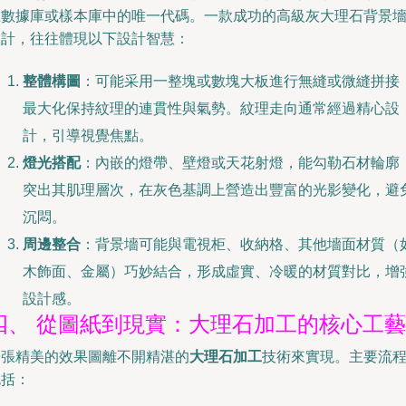
在數據庫或樣本庫中的唯一代碼。一款成功的高級灰大理石背景
設計，往往體現以下設計智慧：
整體構圖
：可能采用一整塊或數塊大板進行無縫或微縫拼接
最大化保持紋理的連貫性與氣勢。紋理走向通常經過精心設
計，引導視覺焦點。
燈光搭配
：內嵌的燈帶、壁燈或天花射燈，能勾勒石材輪廓
突出其肌理層次，在灰色基調上營造出豐富的光影變化，避
沉悶。
周邊整合
：背景墻可能與電視柜、收納格、其他墻面材質（
木飾面、金屬）巧妙結合，形成虛實、冷暖的材質對比，增
設計感。
四、 從圖紙到現實：大理石加工的核心工藝
一張精美的效果圖離不開精湛的
大理石加工
技術來實現。主要流
包括：