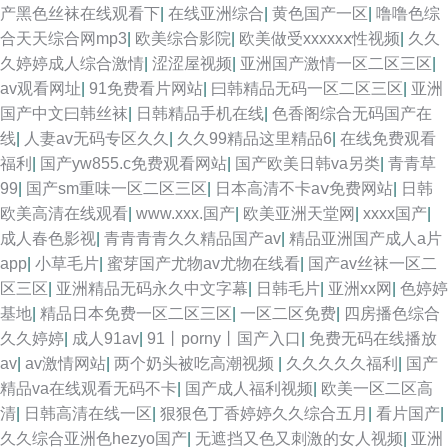
产黑色丝袜在线观看下
|
在线亚洲综合
|
黄色国产一区
|
噜噜色综
合天天综合网mp3
|
欧美综合影院
|
欧美做受xxxxxⅹ性视频
|
久久
久婷婷成人综合激情
|
涩涩屋视频
|
亚洲国产激情一区二区三区
|
av观看网址
|
91免费看片网站
|
曰韩精品无码一区二区三区
|
亚洲
国产中文曰韩丝袜
|
日韩精品手机在线
|
色香阁综合无码国产在
线
|
人妻av无码专区久久
|
久久99精品这里精品6
|
在线免费观看
福利
|
国产yw855.c免费观看网站
|
国产欧美日韩va另类
|
青青草
99
|
国产sm重味一区二区三区
|
日本高清不卡aⅴ免费网站
|
日韩
欧美高清在线观看
|
www.xxx.国产
|
欧美亚洲天堂网
|
xxxx国产
|
成人春色影视
|
青青青青久久精品国产av
|
精品亚洲国产成人a片
app
|
小草毛片
|
蜜芽国产尤物av尤物在线看
|
国产av丝袜一区二
区三区
|
亚洲精品无码永久中文字幕
|
日韩毛片
|
亚洲xx网
|
色婷婷
基地
|
精品日本免费一区二区三区
|
一区二区免费
|
四房播色综合
久久婷婷
|
成人91av
|
91丨porny丨国产入口
|
免费无码在线播放
av
|
av激情网站
|
两个奶头被吃高潮视频
|
久久久久久福利
|
国产
精品va在线观看无码不卡
|
国产成人福利视频
|
欧美一区二区高
清
|
日韩高清在线一区
|
狠狠色丁香婷婷久久综合五月
|
看片国产
|
久久综合亚洲色hezyo国产
|
无遮挡又色又刺激的女人视频
|
亚洲