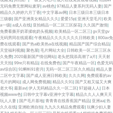
无码免费无禁网站麦芽
|
av桃色
|
97精品人妻系列无码人妻
|
国产
精品久久婷婷六月丁香
|
中文字幕av网
|
日本三级日本三级日本
三级极
|
国产亚洲美女精品久久久
|
爱爱15p
|
亚洲天堂毛片
|
欧美
a一级
|
a成人在线
|
亚拍精品一区二区三区探花
|
久久国产激情
|
免费看撕开奶罩揉吮奶头视频
|
欧美精品一区二区三
|
gv天堂gv
无码男同在线观看
|
午夜精品久久久久久久久日韩欧美
|
800av免
费在线观看
|
国产热a欧美热a在线视频
|
精品国产国产综合精品
|
天堂福利视频
|
聚色屋
|
毛片网站大全
|
日韩欧美一区二区三区永
久免费
|
2020最新国产情侣网站
|
老头把我添高潮了a片
|
天天射
天天拍
|
99re只有精品
|
在线免费色
|
国产午夜精品一区
|
色爱无码
av综合区
|
91蝌蚪91密月
|
无码一区二区三区久久精品
|
精品人妻
二区中文字幕
|
国产成人亚洲日韩欧美
|
久久久网
|
免费观看的av
毛片的网站
|
成人网免费视频
|
精品久久91
|
国产又粗又猛又大爽
老大爷
|
最新av
|
伊人无码精品久久一区二区
|
97超碰人人
|
日本
视频www色
|
日韩中文字幕v亚洲中文字幕
|
精品久久人人爽天天
玩人人妻
|
国产毛片基地
|
青青青在线香蕉国产精品
|
亚洲aa
|
热
久久在线
|
亚洲欧洲自拍
|
九九久久精品免费观看
|
玩爽少妇人妻