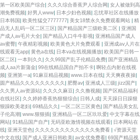
第一区欧美国产综合
|
久久久综合香蕉尹人综合网
|
女人被做到高
潮免费视频
|
好男人www
|
日本少妇色视频
|
忘忧草社区在线播放
日本韩国
|
欧美性猛交7777777
|
美女18禁永久免费观看网站
|
精
品无人乱码一区二区三区
|
国产精品国产三级欧美二区
|
亚洲国
产成人av毛片大全
|
国产精品入口牛牛影视
|
亚洲精品国产成人
av蜜臀
|
午夜精彩视频
|
欧美黄色大片免费观看
|
亚洲成aⅴ人片在
线观看无app
|
黄色a在线
|
日本va在线视频播放
|
欧美国产日韩一
区二区
|
一本到久久
|
久久99国产乱子伦精品免费
|
国产亚洲精品
成人aa片新蒲金
|
99在线精品国自产拍不卡
|
啊轻点内射在线视
频
|
亚洲第一a
|
91麻豆精品视频
|
www.日本在线
|
天天爽夜夜操
|
圆产精品久久久久久久久久久
|
肥臀av
|
亚洲成人三级
|
jizz国产
|
久久男人av资源站
|
久久久久麻豆
|
久久撸视频
|
国产区精品福利
在线社区
|
久久婷婷香蕉热狠狠综合
|
日韩人成
|
天天躁日日躁狠
狠躁欧美老妇
|
69精品久久
|
一区二区三区黄色
|
国产精品美女乱
子伦高潮
|
www.狠狠插
|
亚洲精品一区二区玖玖爱
|
中文字幕在线
网站
|
91精品国产自产
|
无码亚欧激情视频在线观看
|
日本网站在
线
|
亚洲天堂色
|
久久久久久久久久久久久久免费看
|
√资源天堂
中文在线
|
国产成人亚洲日韩欧美
|
av女优免费看
|
69国产精品视