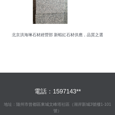
北京洪海琳石材經營部 新蝦紅石材供應，品質之選
電話：1597143**
地址：隨州市曾都區東城文峰塔社區（湖岸新城3號樓1-101
號）