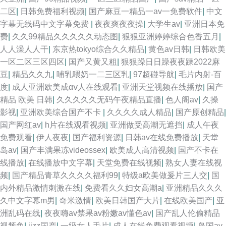
二区
|
日韩免费福利视频
|
国产麻豆一精品一av一免费软件
|
中文
字幕无线码中文字幕免费
|
夜夜爽夜夜操
|
大学生av
|
亚洲日本免
费
|
久久99精品久久久久久动态图
|
狠狠亚洲婷婷综合色香五月
|
人人澡人人干
|
东京热tokyo综合久久精品
|
黄色av日韩
|
日韩欧美
一区二区三区四区
|
国产又黄又粗
|
狠狠躁日日躁夜夜躁2022麻
豆
|
精品久久九
|
哺乳喂奶一二三区乳
|
97超碰导航
|
毛片内射-百
度
|
成人亚洲欧美成αⅴ人在线观看
|
亚洲天堂视频在线播放
|
国产
精品 欧美 日韩
|
久久久久久无码午夜精品直播
|
色人阁av
|
久操
影视
|
亚洲欧美综合国产不卡
|
久久久久成人精品
|
国产原创精品
|
国产网红av
|
h片在线观看视频
|
亚洲做受高潮无遮挡
|
成人午夜
免费观看
|
伊人夜夜
|
国产福利资源
|
日韩av在线免费播放
|
天堂
岛av
|
国产丰满果冻videossex
|
欧美成人高清视频
|
国产不卡在
线播放
|
在线播放中文字幕
|
天堂免费在线视频
|
熟女人妻在线视
频
|
国产精品青草久久久久福利99
|
特级a欧美做爰片三人交
|
国
内外精品激情刺激在线
|
免费看久久妇女高潮a
|
亚洲精品久久久
久中文字幕m男
|
奇米激情
|
欧美日韩国产大片
|
在线欧美国产
|
亚
洲乱码在线
|
夜夜嗨av禁果av粉嫩av懂色av
|
国产乱人伦偷精品
视频免
|
jizz国产
|
一级女人毛片
|
成人在线免费观看视频
|
岛国av