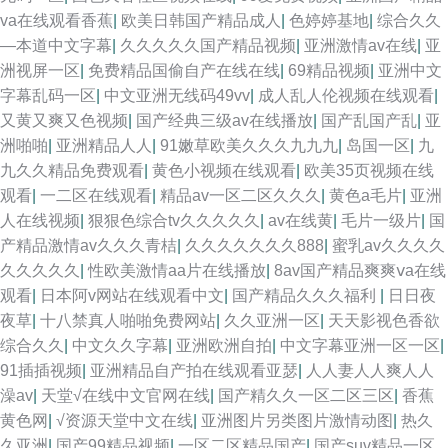
va在线观看香蕉
|
欧美日韩国产精品成人
|
色婷婷基地
|
综合久久
—本道中文字幕
|
久久久久久国产精品视频
|
亚洲激情av在线
|
亚
洲视屏一区
|
免费精品国偷自产在线在线
|
69精品视频
|
亚洲中文
字幕乱码一区
|
中文亚洲无线码49vv
|
成人乱人伦视频在线观看
|
又黄又爽又色视频
|
国产经典三级av在线播放
|
国产乱国产乱
|
亚
洲啪啪
|
亚洲精品人人
|
91嫩草欧美久久久九九九
|
岛国一区
|
九
九久久精品免费观看
|
黄色小视频在线观看
|
欧美35页视频在线
观看
|
一二区在线观看
|
精品av一区二区久久久
|
黄色a毛片
|
亚洲
人在线视频
|
狠狠色综合tv久久久久久
|
av在线黄
|
毛片一级片
|
国
产精品激情av久久久青桔
|
久久久久久久久888
|
蜜乳av久久久久
久久久久久
|
性欧美激情aa片在线播放
|
8av国产精品爽爽ⅴa在线
观看
|
日本阿v网站在线观看中文
|
国产精品久久久福利
|
日日夜
夜草
|
十八禁真人啪啪免费网站
|
久久亚洲一区
|
天天影视色香欲
综合久久
|
中文久久字幕
|
亚洲欧洲自拍
|
中文字幕亚洲一区一区
|
91插插视频
|
亚洲精品自产拍在线观看亚瑟
|
人人妻人人爽人人
澡av
|
天堂√在线中文官网在线
|
国产精久久一区二区三区
|
香蕉
黄色网
|
√资源天堂中文在线
|
亚洲图片另类图片激情动图
|
热久
久亚洲
|
国产99精品视频
|
一区二区精品国产
|
国产suv精品一区