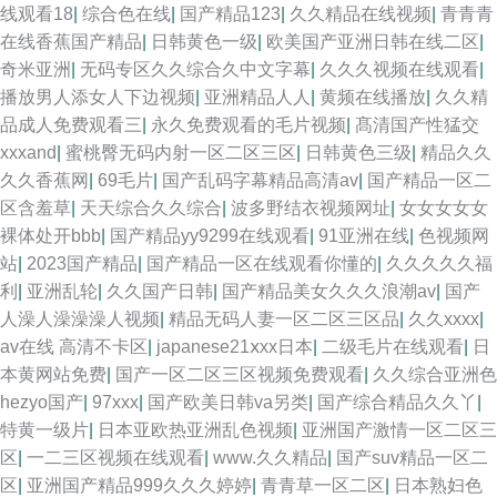
线观看18
|
综合色在线
|
国产精品123
|
久久精品在线视频
|
青青青
在线香蕉国产精品
|
日韩黄色一级
|
欧美国产亚洲日韩在线二区
|
奇米亚洲
|
无码专区久久综合久中文字幕
|
久久久视频在线观看
|
播放男人添女人下边视频
|
亚洲精品人人
|
黄频在线播放
|
久久精
品成人免费观看三
|
永久免费观看的毛片视频
|
髙清国产性猛交
xxxand
|
蜜桃臀无码内射一区二区三区
|
日韩黄色三级
|
精品久久
久久香蕉网
|
69毛片
|
国产乱码字幕精品高清av
|
国产精品一区二
区含羞草
|
天天综合久久综合
|
波多野结衣视频网址
|
女女女女女
裸体处开bbb
|
国产精品yy9299在线观看
|
91亚洲在线
|
色视频网
站
|
2023国产精品
|
国产精品一区在线观看你懂的
|
久久久久久福
利
|
亚洲乱轮
|
久久国产日韩
|
国产精品美女久久久浪潮av
|
国产
人澡人澡澡澡人视频
|
精品无码人妻一区二区三区品
|
久久xxxx
|
av在线 高清不卡区
|
japanese21ⅹxx日本
|
二级毛片在线观看
|
日
本黄网站免费
|
国产一区二区三区视频免费观看
|
久久综合亚洲色
hezyo国产
|
97xxx
|
国产欧美日韩va另类
|
国产综合精品久久丫
|
特黄一级片
|
日本亚欧热亚洲乱色视频
|
亚洲国产激情一区二区三
区
|
一二三区视频在线观看
|
www.久久精品
|
国产suv精品一区二
区
|
亚洲国产精品999久久久婷婷
|
青青草一区二区
|
日本熟妇色