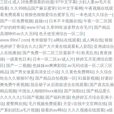
三区c
|
成人18免费观看的动漫
|
97中文字幕
|
少妇人妻av毛片在
线看
|
久久99精品国产麻豆蜜芽
|
91中文字幕网
|
午夜视频在线观
看免费观看1
|
狠狠色狠狠爱综合蜜芽五月
|
一本色道久久综合一
|
国产一区免费视频
|
超碰cc
|
日本不卡视频在线
|
午夜一区二区国
产好的精华液
|
www.97ai
|
久草999
|
波多野吉衣毛片
|
国产精品
高潮呻吟av久久无吗
|
色天使亚洲综合一区二区
|
www.99re7.com
|
奇米狠狠干
|
a网站在线观看
|
成人网在线
|
狠狠
色婷婷丁香综合久久
|
国产大片黄在线观看私人影院
|
亚洲成综合
人在线播放
|
国产免费一区二区三区最新不卡
|
欧美乱色
|
夜夜操
操
|
一级黄色日本
|
日本一区二区a√成人片
|
婷婷五月亚洲综合图
区
|
国产一二视频
|
色妺妺av爽爽影院
|
av无码动漫一区二区三区
精品
|
国产男女做爰高清全过小说
|
久久黄色免费网站
|
久久综合
给合久久狠狠97色
|
国产精品自拍视频一区
|
91最新视频
|
好紧好
爽免费午夜视频
|
脱岳裙子从后面挺进去在线观看
|
国产真实乱偷
精品视频
|
中国女人啪啪69xxⅹ偷拍
|
国产加勒比
|
国产精品爱久
久久久久久
|
51国产视频
|
国产福利资源
|
色婷婷五月综合亚洲小
说
|
蜜臀网在线
|
毛片视频免费观看
|
天堂√在线中文官网在线
|
国
产寡妇婬乱a毛片视频
|
能看的av网站
|
久久久视频在线观看
|
a级