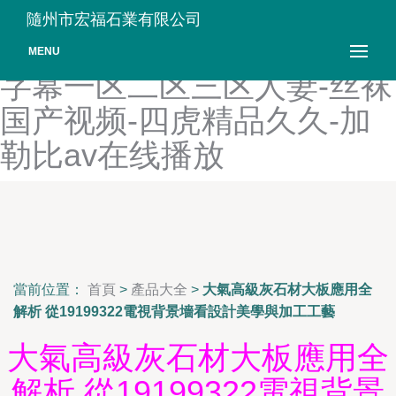
99看片-天堂在线-麻豆视频
隨州市宏福石業有限公司
官网-99成人免费视频-中文
MENU
字幕一区二区三区人妻-丝袜
国产视频-四虎精品久久-加
勒比av在线播放
當前位置：
首頁
>
產品大全
>
大氣高級灰石材大板應用全
解析 從19199322電視背景墻看設計美學與加工工藝
大氣高級灰石材大板應用全
解析 從19199322電視背景