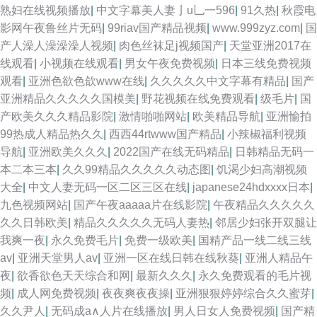
熟妇在线视频播放
|
中文字幕美人妻亅u乚一596
|
91久热
|
秋霞电
影网午夜鲁丝片无码
|
99riav国产精品视频
|
www.999zyz.com
|
国
产人澡人澡澡澡人视频
|
肉色丝袜足j视频国产
|
天堂亚洲2017在
线观看
|
小视频在线观看
|
男女午夜免费视频
|
日本三线免费视频
观看
|
亚洲色欲色欱www在线
|
久久久久久中文字幕有精品
|
国产
亚洲精品久久久久久国模美
|
野花视频在线免费观看
|
级毛片
|
国
产欧美久久久精品影院
|
激情啪啪网站
|
欧美精品导航
|
亚洲愉拍
99热成人精品热久久
|
西西44rtwww国产精品
|
小辣椒福利视频
导航
|
亚洲欧美久久久
|
2022国产在线无码精品
|
日韩精品无码一
本二本三本
|
久久99精品久久久久久动态图
|
饥渴少妇高潮视频
大全
|
中文人妻无码一区二区三区在线
|
japanese24hdxxxx日本
|
九色视频网站
|
国产午夜aaaaa片在线影院
|
午夜精品久久久久久
久久日韩欧美
|
精品久久久久久无码人妻热
|
邻居少妇张开双腿让
我爽一夜
|
永久免费毛片
|
免费一级欧美
|
国精产品一线二线三线
av
|
亚洲天堂男人av
|
亚洲一区在线日韩在线秋葵
|
亚洲人精品午
夜
|
欲香欲色天天综合和网
|
最新久久久
|
永久免费观看的毛片视
频
|
成人网免费视频
|
夜夜爽夜夜操
|
亚洲狠狠婷婷综合久久蜜芽
|
久久尹人
|
无码成a∧人片在线播放
|
男人日女人免费视频
|
国产精