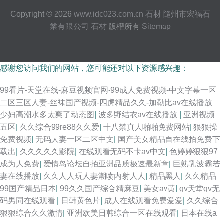
Copyright © 2026
www.idc023.com.cn
石材
隨州市宏福石
業有限公司
石材
版權所有
Sitemap
感谢您访问我们的网站，您可能还对以下资源感兴趣：
99看片-天堂在线-麻豆视频官网-99成人免费视频-中文字幕一区
二区三区人妻-丝袜国产视频-四虎精品久久-加勒比av在线播放
少妇高潮水多太爽了动态图
|
波多野结衣av在线播放
|
亚洲视频
五区
|
久久综合99re88久久爱
|
十八禁真人啪啪免费网站
|
狠狠操
免费视频
|
无码人妻一区二区中文
|
国产美女精品自在线拍免费下
载出
|
久久久久久影院
|
在线观看无码不卡av中文
|
色婷婷狠狠97
成为人免费
|
爱情岛论坛自拍亚洲品质极速最新章
|
巨熟乳波霸若
妻在线播放
|
久久人人玩人妻潮喷内射人人
|
精品黑人
|
久久精品
99国产精品日本
|
99久久国产综合精麻豆
|
美女av黄
|
gv天堂gv无
码男同在线观看
|
日韩黄色片
|
成人在线观看免费爱爱
|
久久综合
狠狠综合久久激情
|
亚洲欧美日韩综合一区在线观看
|
日本在线a