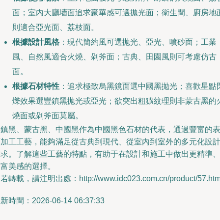
面；室內大廳墻面追求豪華感可選拋光面；衛生間、廚房地
則適合亞光面、荔枝面。
根據設計風格
：現代簡約風可選拋光、亞光、噴砂面；工業
風、自然風適合火燒、剁斧面；古典、田園風則可考慮仿古
面。
根據石材特性
：追求極致烏黑鏡面選中國黑拋光；喜歡星點
爍效果選豐鎮黑拋光或亞光；欲突出粗獷紋理則非蒙古黑的
燒面或剁斧面莫屬。
豐鎮黑、蒙古黑、中國黑作為中國黑色石材的代表，通過豐富的
面加工工藝，能夠滿足從古典到現代、從室內到室外的多元化設
需求。了解這些工藝的特點，有助于在設計和施工中做出更精準
更富美感的選擇。
若轉載，請注明出處：http://www.idc023.com.cn/product/57.htm
新時間：2026-06-14 06:37:33