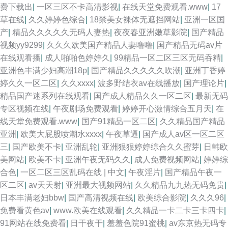
费下载出
|
一区三区不卡高清影视
|
在线天堂免费观看.www
|
17
草在线
|
久久婷婷色综合
|
18禁美女裸体无遮挡网站
|
亚洲一区国
产
|
精品久久久久久无码人妻热
|
夜夜春亚洲嫩草影院
|
国产精品
视频yy9299
|
久久久欧美国产精品人妻噜噜
|
国产精品无码av片
在线观看播
|
成人啪啪色婷婷久
|
99精品一区二区三区无码吞精
|
亚洲色丰满少妇高潮18p
|
国产精品久久久久久吹潮
|
亚洲丁香婷
婷久久一区二区
|
久久xxxx
|
波多野结衣av在线播放
|
国产理论片
|
精品国产迷系列在线观看
|
国产成人精品久久一区二区
|
最新无码
专区视频在线
|
午夜剧场免费观看
|
婷婷开心激情综合五月天
|
在
线天堂免费观看.www
|
国产91精品一区二区
|
久久精品国产精品
亚洲
|
欧美大屁股喷潮水xxxx
|
午夜草逼
|
国产成人av区一区二区
三
|
国产欧美不卡
|
亚洲乱轮
|
亚洲狠狠婷婷综合久久蜜芽
|
日韩欧
美网站
|
欧美不卡
|
亚洲午夜无码久久
|
成人免费视频网站
|
婷婷综
合色
|
一区二区三区乱码在线 | 中文
|
午夜淫片
|
国产精品午夜一
区二区
|
av天天射
|
亚洲最大视频网站
|
久久精品九九热无码免贵
|
日本丰满老妇bbw
|
国产高清视频在线
|
欧美综合影院
|
久久久96
|
免费看黄色av
|
www.欧美在线观看
|
久久精品一卡二卡三卡四卡
|
91网站在线免费看
|
日干夜干
|
羞羞色院91蜜桃
|
av东京热无码专