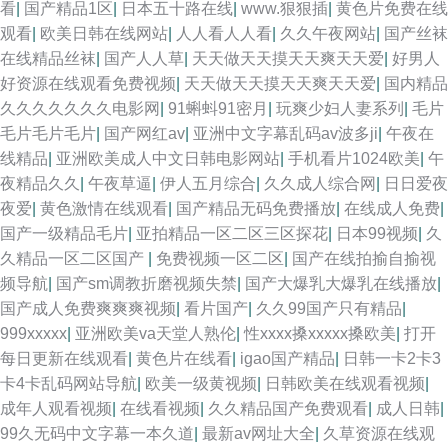
看
|
国产精品1区
|
日本五十路在线
|
www.狠狠插
|
黄色片免费在线
观看
|
欧美日韩在线网站
|
人人看人人看
|
久久午夜网站
|
国产丝袜
在线精品丝袜
|
国产人人草
|
天天做天天摸天天爽天天爱
|
好男人
好资源在线观看免费视频
|
天天做天天摸天天爽天天爱
|
国内精品
久久久久久久久电影网
|
91蝌蚪91密月
|
玩爽少妇人妻系列
|
毛片
毛片毛片毛片
|
国产网红av
|
亚洲中文字幕乱码av波多ji
|
午夜在
线精品
|
亚洲欧美成人中文日韩电影网站
|
手机看片1024欧美
|
午
夜精品久久
|
午夜草逼
|
伊人五月综合
|
久久成人综合网
|
日日爱夜
夜爱
|
黄色激情在线观看
|
国产精品无码免费播放
|
在线成人免费
|
国产一级精品毛片
|
亚拍精品一区二区三区探花
|
日本99视频
|
久
久精品一区二区国产
|
免费视频一区二区
|
国产在线拍揄自揄视
频导航
|
国产sm调教折磨视频失禁
|
国产大爆乳大爆乳在线播放
|
国产成人免费爽爽爽视频
|
看片国产
|
久久99国产只有精品
|
999xxxxx
|
亚洲欧美va天堂人熟伦
|
性xxxx搡xxxxx搡欧美
|
打开
每日更新在线观看
|
黄色片在线看
|
igao国产精品
|
日韩一卡2卡3
卡4卡乱码网站导航
|
欧美一级黄视频
|
日韩欧美在线观看视频
|
成年人观看视频
|
在线看视频
|
久久精品国产免费观看
|
成人日韩
|
99久无码中文字幕一本久道
|
最新av网址大全
|
久草资源在线观