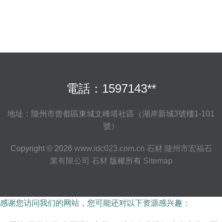
電話：1597143**
地址：隨州市曾都區東城文峰塔社區（湖岸新城3號樓1-101
號）
Copyright © 2026
www.idc023.com.cn
石材
隨州市宏福石
業有限公司
石材
版權所有
Sitemap
感谢您访问我们的网站，您可能还对以下资源感兴趣：