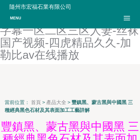
99看片-天堂在线-麻豆视频
隨州市宏福石業有限公司
官网-99成人免费视频-中文
MENU
字幕一区二区三区人妻-丝袜
国产视频-四虎精品久久-加
勒比av在线播放
當前位置：
首頁
>
產品大全
>
豐鎮黑、蒙古黑與中國黑 三
種經典黑色石材及其表面加工工藝詳解
豐鎮黑、蒙古黑與中國黑 三
種經典黑色石材及其表面加