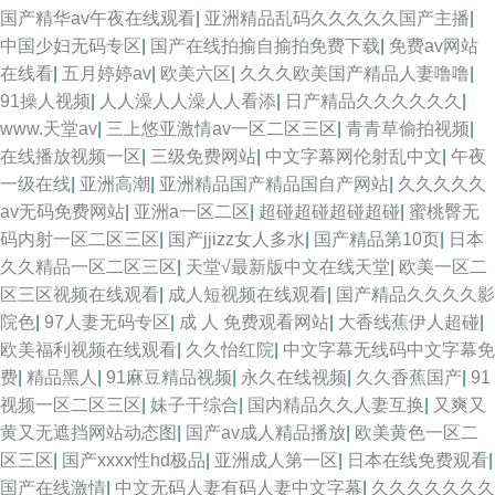
国产精华av午夜在线观看
|
亚洲精品乱码久久久久久国产主播
|
中国少妇无码专区
|
国产在线拍揄自揄拍免费下载
|
免费av网站
在线看
|
五月婷婷av
|
欧美六区
|
久久久欧美国产精品人妻噜噜
|
91操人视频
|
人人澡人人澡人人看添
|
日产精品久久久久久久
|
www.天堂av
|
三上悠亚激情av一区二区三区
|
青青草偷拍视频
|
在线播放视频一区
|
三级免费网站
|
中文字幕网伦射乱中文
|
午夜
一级在线
|
亚洲高潮
|
亚洲精品国产精品国自产网站
|
久久久久久
av无码免费网站
|
亚洲a一区二区
|
超碰超碰超碰超碰
|
蜜桃臀无
码内射一区二区三区
|
国产jjizz女人多水
|
国产精品第10页
|
日本
久久精品一区二区三区
|
天堂√最新版中文在线天堂
|
欧美一区二
区三区视频在线观看
|
成人短视频在线观看
|
国产精品久久久久影
院色
|
97人妻无码专区
|
成 人 免费观看网站
|
大香线蕉伊人超碰
|
欧美福利视频在线观看
|
久久怡红院
|
中文字幕无线码中文字幕免
费
|
精品黑人
|
91麻豆精品视频
|
永久在线视频
|
久久香蕉国产
|
91
视频一区二区三区
|
妹子干综合
|
国内精品久久人妻互换
|
又爽又
黄又无遮挡网站动态图
|
国产av成人精品播放
|
欧美黄色一区二
区三区
|
国产xxxx性hd极品
|
亚洲成人第一区
|
日本在线免费观看
|
国产在线激情
|
中文无码人妻有码人妻中文字幕
|
久久久久久久久