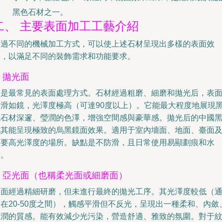
黑色石材之一。
二、 主要表面加工工藝介紹
通過不同的機械加工方式，可以使上述石材呈現出多樣的表面效
果，以滿足不同的裝飾需求和功能要求。
. 拋光面
這是最常見的表面處理方式。石材經過粗磨、細磨和拋光后，表
光滑如鏡，光澤度極高（可達90度以上）。它能最大程度地展現
色石材深邃、瑩潤的色澤，增強空間感與豪華感。拋光后的中國
尤其能呈現極致的烏黑鏡面效果。適用于室內墻面、地面、臺面
需要高光澤度的場所。缺點是不防滑，且日常使用易顯劃痕和水
漬。
2. 亞光面（也稱柔光面或細磨面）
表面經過精細研磨，但未進行最終的拋光工序。其光澤度較低（
在20-50度之間），觸感平滑但不反光，呈現出一種柔和、內斂
溫潤的質感。能有效減少光污染，營造舒適、雅致的氛圍。對于