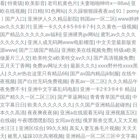
看
|
特黄级
|
欧美影音
|
老司机黄色片
|
夫妻啪啪呻吟x一88av
|
亚
欧在线视频
|
日日精
|
91色网站
|
久久躁狠狠躁夜夜av
|
91丨porny
丨国产入口
|
亚洲伊人久久精品影院
|
韩国av一区二区
|
www婷婷
av久久久影片
|
亚洲一卡久久4卡5卡6卡7卡
|
久久黄色一级视频
|
国产精品久久久久久av福利
|
亚洲裸男gv网站
|
蜜乳av久久久久
久久久久久
|
亚洲人成无码网www电影榴莲
|
中文天堂最新版资
源www
|
国产三级国产精品
|
亚洲欧美在线视频免费
|
特级a欧美
做爰片三人交
|
欧美牲交a欧美牲交aⅴ久久
|
国产高清视频免费
|
五月天丁香网
|
免费av网址大全
|
最新久久久
|
xxxx野外性xxxx黑
人
|
久久er热在这里只有精品66
|
国产av国内精品jk制服
|
在线午
夜视频
|
国产白丝无码免费视频
|
香蕉av一区二区
|
久久久精品午
夜免费不卡
|
亚洲中文字幕乱码电影
|
亚洲一卡2卡3卡4卡 精品
|
国产精久久一区二区三区
|
国产草逼网站
|
青青青草国产线观
|
中
文字幕日日
|
欧美久久久久久久久
|
久久国产亚洲精品超碰热
|
日
本久久高清
|
夜夜爽夜夜操
|
亚洲a在线观看无码
|
亚洲视频五区
|
在线碰
|
午夜嘿嘿嘿影院
|
女同av在线
|
俄罗斯兽交黑人又大又粗
水汪汪
|
亚洲区综合
|
99久久精
|
真实人妻互换毛片视频
|
天天天
天
|
被黑人猛躁10次高潮视频
|
亚洲精品一区二区三区中文字幕
|