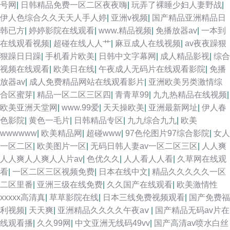
号网
|
日韩精品免费一区二区夜夜嗨
|
玩弄了裸睡少妇人妻野战
|
伊人色综合久久天天人手人婷
|
亚洲v视频
|
国产精品亚洲精品日
韩已方
|
婷婷影院在线观看
|
www.精品视频
|
免播放器av
|
一本到
在线观看视频
|
超碰在线人人艹
|
麻豆成人在线视频
|
av夜夜躁狠
狠躁日日躁
|
手机看片欧美
|
日韩中文字幕网
|
成人精品影视
|
综合
视频在线观看
|
欧美日在线
|
午夜成人无码片在线观看影院
|
免播
放器av
|
成人免费精品网站在线观看影片
|
亚洲欧美另类激情综
合区蜜芽
|
精品一区二区三区四
|
青青草99
|
九九热精品在线视频
|
欧美亚洲天堂网
|
www.99爱
|
天天操欧美
|
亚洲最新网址
|
伊人春
色影院
|
黄色一毛片
|
日韩精品专区
|
九九综合九九
|
欧美
wwwwww
|
欧美精品网
|
超碰www
|
97色伦图片97综合影院
|
女人
一区二区
|
欧美图片一区
|
无码日韩人妻av一区二区三区
|
人人爽
人人爽人人爽人人片av
|
色优久久
|
人人看人人看
|
久草网在线观
看
|
一区二区三区视频免费
|
日本在线中文
|
精品久久久久久一区
二区里番
|
亚洲三级在线免费
|
久久国产在线观看
|
欧美激情性
xxxxx高清真
|
草草影院在线
|
日本三线免费视频观看
|
国产免费福
利视频
|
天天爽
|
亚洲精品久久久久午夜aⅴ
|
国产精品无码av片在
线观看播
|
久久99网
|
中文亚洲无线码49vv
|
国产高清av喷水白丝