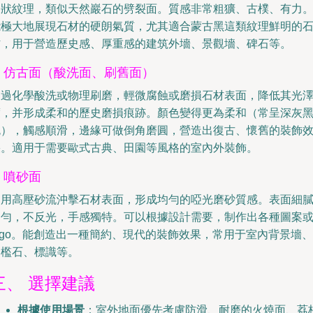
條狀紋理，類似天然巖石的劈裂面。質感非常粗獷、古樸、有力
能極大地展現石材的硬朗氣質，尤其適合蒙古黑這類紋理鮮明的
材，用于營造歷史感、厚重感的建筑外墻、景觀墻、碑石等。
6. 仿古面（酸洗面、刷舊面）
通過化學酸洗或物理刷磨，輕微腐蝕或磨損石材表面，降低其光
度，并形成柔和的歷史磨損痕跡。顏色變得更為柔和（常呈深灰
色），觸感順滑，邊緣可做倒角磨圓，營造出復古、懷舊的裝飾
果。適用于需要歐式古典、田園等風格的室內外裝飾。
. 噴砂面
利用高壓砂流沖擊石材表面，形成均勻的啞光磨砂質感。表面細
均勻，不反光，手感獨特。可以根據設計需要，制作出各種圖案
ogo。能創造出一種簡約、現代的裝飾效果，常用于室內背景墻、
門檻石、標識等。
三、 選擇建議
根據使用場景
：室外地面優先考慮防滑、耐磨的火燒面、荔