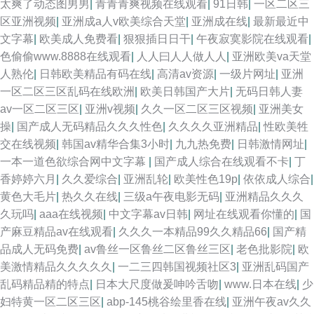
太爽了动态图男男
|
青青青爽视频在线观看
|
91日韩
|
一区二区三
区亚洲视频
|
亚洲成a人v欧美综合天堂
|
亚洲成在线
|
最新最近中
文字幕
|
欧美成人免费看
|
狠狠插日日干
|
午夜寂寞影院在线观看
|
色偷偷www.8888在线观看
|
人人曰人人做人人
|
亚洲欧美va天堂
人熟伦
|
日韩欧美精品有码在线
|
高清av资源
|
一级片网址
|
亚洲
一区二区三区乱码在线欧洲
|
欧美日韩国产大片
|
无码日韩人妻
av一区二区三区
|
亚洲v视频
|
久久一区二区三区视频
|
亚洲美女
操
|
国产成人无码精品久久久性色
|
久久久久亚洲精品
|
性欧美牲
交在线视频
|
韩国av精华合集3小时
|
九九热免费
|
日韩激情网址
|
一本一道色欲综合网中文字幕
|
国产成人综合在线观看不卡
|
丁
香婷婷六月
|
久久爱综合
|
亚洲乱轮
|
欧美性色19p
|
依依成人综合
|
黄色大毛片
|
热久久在线
|
三级a午夜电影无码
|
亚洲精品久久久
久玩吗
|
aaa在线视频
|
中文字幕av日韩
|
网址在线观看你懂的
|
国
产麻豆精品av在线观看
|
久久久一本精品99久久精品66
|
国产精
品成人无码免费
|
av鲁丝一区鲁丝二区鲁丝三区
|
老色批影院
|
欧
美激情精品久久久久久
|
一二三四韩国视频社区3
|
亚洲乱码国产
乱码精品精的特点
|
日本大尺度做爰呻吟舌吻
|
www.日本在线
|
少
妇特黄一区二区三区
|
abp-145桃谷绘里香在线
|
亚洲午夜av久久