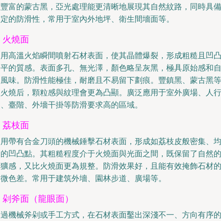
理豐富的蒙古黑，亞光處理能更清晰地展現其自然紋路，同時具
一定的防滑性，常用于室內外地坪、衛生間墻面等。
. 火燒面
利用高溫火焰瞬間噴射石材表面，使其晶體爆裂，形成粗糙且凹
不平的質感。表面多孔、無光澤，顏色略呈灰黑，極具原始感和
然風味。防滑性能極佳，耐磨且不易留下劃痕。豐鎮黑、蒙古黑
經火燒后，顆粒感與紋理會更為凸顯。廣泛應用于室外廣場、人
道、臺階、外墻干掛等防滑要求高的區域。
. 荔枝面
使用帶有合金刀頭的機械錘擊石材表面，形成如荔枝皮般密集、
勻的凹凸點。其粗糙程度介于火燒面與光面之間，既保留了自然
粗獷感，又比火燒面更為規整。防滑效果好，且能有效掩飾石材
細微色差。常用于建筑外墻、園林步道、廣場等。
. 剁斧面（龍眼面）
通過機械斧剁或手工方式，在石材表面鑿出深淺不一、方向有序