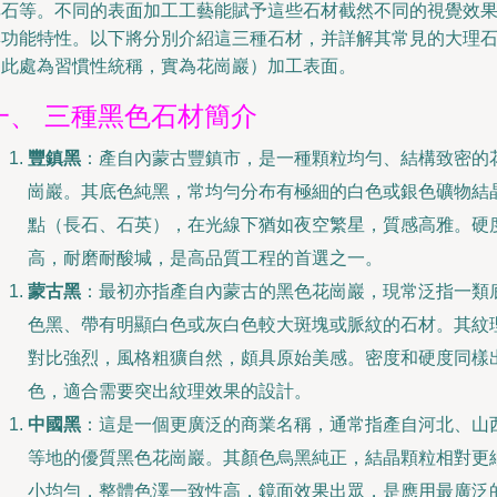
碑石等。不同的表面加工工藝能賦予這些石材截然不同的視覺效
與功能特性。以下將分別介紹這三種石材，并詳解其常見的大理
（此處為習慣性統稱，實為花崗巖）加工表面。
一、 三種黑色石材簡介
豐鎮黑
：產自內蒙古豐鎮市，是一種顆粒均勻、結構致密的
崗巖。其底色純黑，常均勻分布有極細的白色或銀色礦物結
點（長石、石英），在光線下猶如夜空繁星，質感高雅。硬
高，耐磨耐酸堿，是高品質工程的首選之一。
蒙古黑
：最初亦指產自內蒙古的黑色花崗巖，現常泛指一類
色黑、帶有明顯白色或灰白色較大斑塊或脈紋的石材。其紋
對比強烈，風格粗獷自然，頗具原始美感。密度和硬度同樣
色，適合需要突出紋理效果的設計。
中國黑
：這是一個更廣泛的商業名稱，通常指產自河北、山
等地的優質黑色花崗巖。其顏色烏黑純正，結晶顆粒相對更
小均勻，整體色澤一致性高，鏡面效果出眾，是應用最廣泛