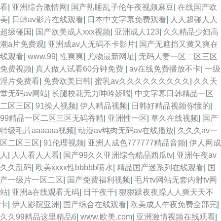
看
|
亚洲综合激情网
|
国产熟睡乱子伦午夜视频麻豆
|
在线国产欧
美
|
日韩av影片在线观看
|
日本中文字幕免费观看
|
人人超碰人人
超级碰国
|
国产欧美成人xxx视频
|
亚洲成人123
|
久久精品少妇高
潮a片免费观
|
亚洲成av人无码不卡影片
|
国产无遮挡又黄又爽在
线观看
|
www,99
|
性爽爽
|
尤物最新网址
|
无码人妻一区二区三区
免费视频
|
真人做人试看60分钟免费
|
av在线免费播放不卡
|
一级
淫片免费看
|
免费欧美日韩
|
蜜乳av久久久久久久久久久
|
久久天
堂无码av网站
|
长腿校花无力呻吟娇喘
|
中文字幕日韩精品一区
二区三区
|
91操人视频
|
伊人精品视频
|
日韩好精品视频你懂的
|
99精品一区二区三区无码吞精
|
亚洲性一区
|
草久在线视频
|
国产
特级毛片aaaaaa视频
|
动漫av纯肉无码av在线播放
|
久久久av一
区二区三区
|
91伦理视频
|
亚洲人成色777777精品音频
|
伊人网成
人
|
人人看人人看
|
国产99久久亚洲综合精品西瓜tv
|
亚洲午夜av
久久乱码
|
欧美xxxx性bbbbb喷水
|
精品国产迷系列在线观看
|
国
产一级片一区二区
|
国产免费福利视频
|
毛片tv网站无套内射tv网
站
|
亚洲a在线观看无码
|
日干夜干
|
狠狠躁夜夜躁人人爽天天不
卡
|
伊人影院亚洲
|
国产综合在线观看
|
欧美成人午夜免费全部完
|
久久99精品这里精品6
|
www.欧美.com
|
亚洲激情视频在线观看
|