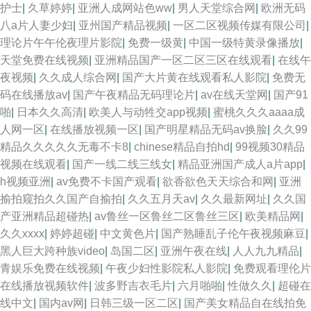
护士
|
久草婷婷
|
亚洲人成网站色ww
|
男人天堂综合网
|
欧洲无码
八a片人妻少妇
|
亚州国产精品视频
|
一区二区视频传媒有限公司
|
理论片午午伦夜理片影院
|
免费一级黄
|
中国一级特黄录像播放
|
天堂免费在线视频
|
亚洲精品国产一区二区三区在线观看
|
在线午
夜视频
|
久久成人综合网
|
国产大片黄在线观看私人影院
|
免费无
码在线播放av
|
国产午夜精品无码理论片
|
av在线天堂网
|
国产91
啪
|
日本久久高清
|
欧美人与动牲交app视频
|
蜜桃久久久aaaa成
人网一区
|
在线播放视频一区
|
国产明星精品无码av换脸
|
久久99
精品久久久久久无毒不卡8
|
chinese精品自拍hd
|
99视频30精品
视频在线观看
|
国产一线二线三线女
|
精品亚洲国产成人a片app
|
h视频亚洲
|
av免费不卡国产观看
|
欲香欲色天天综合和网
|
亚洲
揄拍窥拍久久国产自揄拍
|
久久五月天av
|
久久最新网址
|
久久国
产亚洲精品超碰热
|
av鲁丝一区鲁丝二区鲁丝三区
|
欧美精品网
|
久久xxxx
|
婷婷超碰
|
中文黄色片
|
国产熟睡乱子伦午夜视频麻豆
|
黑人巨大跨种族video
|
岛国二区
|
亚洲午夜在线
|
人人九九精品
|
青娱乐免费在线视频
|
午夜少妇性影院私人影院
|
免费观看理伦片
在线播放视频软件
|
波多野吉衣毛片
|
六月啪啪
|
性做久久
|
超碰在
线中文
|
国内av网
|
日韩三级一区二区
|
国产美女精品自在线拍免