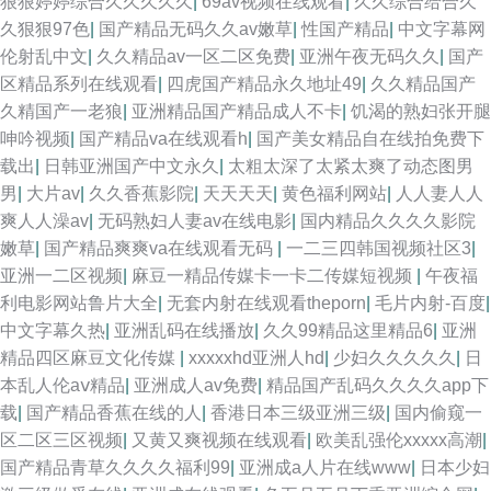
狠狠婷婷综合久久久久久
|
69av视频在线观看
|
久久综合给合久
久狠狠97色
|
国产精品无码久久av嫩草
|
性国产精品
|
中文字幕网
伦射乱中文
|
久久精品av一区二区免费
|
亚洲午夜无码久久
|
国产
区精品系列在线观看
|
四虎国产精品永久地址49
|
久久精品国产
久精国产一老狼
|
亚洲精品国产精品成人不卡
|
饥渴的熟妇张开腿
呻吟视频
|
国产精品va在线观看h
|
国产美女精品自在线拍免费下
载出
|
日韩亚洲国产中文永久
|
太粗太深了太紧太爽了动态图男
男
|
大片av
|
久久香蕉影院
|
天天天天
|
黄色福利网站
|
人人妻人人
爽人人澡av
|
无码熟妇人妻av在线电影
|
国内精品久久久久影院
嫩草
|
国产精品爽爽va在线观看无码
|
一二三四韩国视频社区3
|
亚洲一二区视频
|
麻豆一精品传媒卡一卡二传媒短视频
|
午夜福
利电影网站鲁片大全
|
无套内射在线观看theporn
|
毛片内射-百度
|
中文字幕久热
|
亚洲乱码在线播放
|
久久99精品这里精品6
|
亚洲
精品四区麻豆文化传媒
|
xxxxxhd亚洲人hd
|
少妇久久久久久
|
日
本乱人伦aⅴ精品
|
亚洲成人av免费
|
精品国产乱码久久久久app下
载
|
国产精品香蕉在线的人
|
香港日本三级亚洲三级
|
国内偷窥一
区二区三区视频
|
又黄又爽视频在线观看
|
欧美乱强伦xxxxx高潮
|
国产精品青草久久久久福利99
|
亚洲成a人片在线www
|
日本少妇