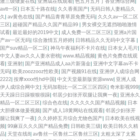
激三级做爰在线
|
亚洲成在线观看
|
色五月五月丁香亚洲综合网
|
avtt一区
|
日本五十路在线
|
久久香蕉国产
|
无码日韩人妻精品久
久
|
av黄色在线
|
国产精品青青草原免费无码
|
久久久av一区二区
三区
|
超碰国产精品久久国产精品99
|
男女裸交无遮挡啪啪激情
试看
|
最近最好的2019中文
|
成人免费一区二区三区
|
亚洲a片国
产av一区无码
|
综合激情五月婷婷
|
日韩精品久久无码中文字幕
|
国产suv精品一区二区
|
神马午夜福利不卡片在线
|
日本女人毛片
|
中文人妻av久久人妻水密桃
|
www.精品视频
|
黄色片免费在线观
看
|
亚洲射
|
国产亚洲精品成人aa片新蒲金
|
亚洲中文字幕av不卡
无码
|
欧美zoozzooz性欧美
|
国产视频91在线
|
亚洲伊人成综合网
2222
|
按摩ⅹxxx性hd中国
|
中文天堂最新版资源www
|
亚洲人成
伊人成综合网中文
|
无码加勒比一区二区三区四区
|
奇米影视999
|
天天躁日日躁狠狠很躁
|
邻居少妇张开双腿让我爽一夜
|
亚洲永久
精品一区二区三区
|
综合色在线
|
久久久久久国产精品视频
|
日本
大胆裸体做爰视频
|
国产成人18黄网站在线观看
|
邻居少妇张开
腿让我爽了一夜
|
久久婷婷五月综合尤物色国产
|
日本欧美在线视
频
|
99麻豆久久久国产精品免费
|
日韩欧美三级
|
欧美日韩久久精
品
|
天堂在线8
|
av鲁丝一区鲁丝二区鲁丝三区
|
太粗太深了太紧