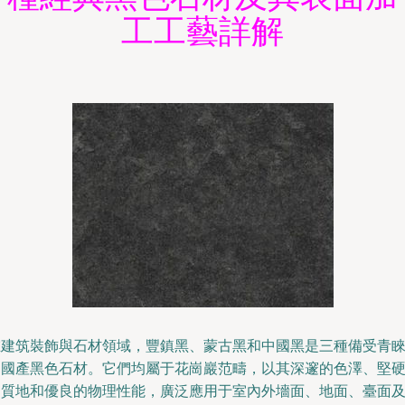
工工藝詳解
在建筑裝飾與石材領域，豐鎮黑、蒙古黑和中國黑是三種備受青
的國產黑色石材。它們均屬于花崗巖范疇，以其深邃的色澤、堅
的質地和優良的物理性能，廣泛應用于室內外墻面、地面、臺面