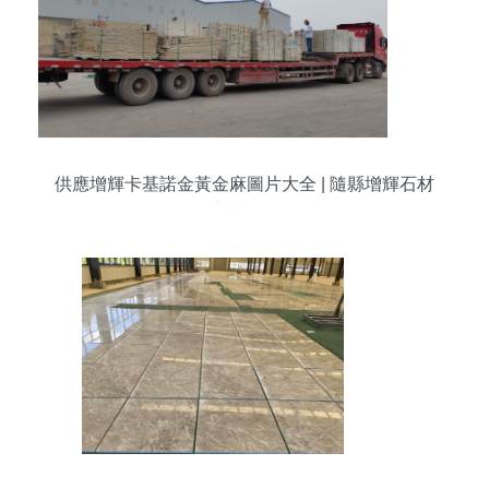
供應增輝卡基諾金黃金麻圖片大全 | 隨縣增輝石材
專業解析