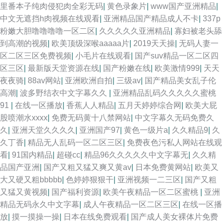
里番本子纯肉侵犯肉全彩无码
|
黄色录象片
|
www国产亚洲精品
|
中文无遮挡h肉视频在线观看
|
亚洲精品国产精品成人不卡
|
337p
粉嫩大胆噜噜噜噜一区二区
|
久久久久久亚洲精品
|
寡妇被老头舔
到高潮的视频
|
欧美顶级深喉aaaaa片
|
2019天天操
|
无码人妻一
区二区三区免费视频
|
小毛片在线观看
|
国产suv精品一区二区四
区三区
|
最新版天堂资源在线
|
国产粉嫩在线
|
欧美激情999
|
天天
夜夜骑
|
88av网站
|
亚洲欧洲自拍
|
三级av
|
国产精品美女乱子伦
高潮
|
波多野结衣中文字幕久久
|
亚洲精品乱码久久久久久蜜桃
91
|
在线一区播放
|
香蕉人人精品
|
五月天婷婷综合网
|
欧美大屁
股喷潮水xxxx
|
免费无码黄十八禁网站
|
中文字幕久无码免费久
久
|
亚洲天堂久久久久
|
亚洲国产97
|
黄色一级片a
|
久久精品9
|
久
久丁香
|
精品无人乱码一区二区三区
|
免费夜色污私人网站在线观
看
|
91国内精品
|
超碰cc
|
精品96久久久久久中文字幕无
|
久久精
品国产亚洲
|
国产又粗又猛又爽又黄av
|
日本免费黄网站
|
欧美又
大又硬又粗bbbbb
|
色婷婷狠狠干
|
亚洲视频一二三区
|
国产又粗
又猛又黄视频
|
国产福利资源
|
欧美午夜精品一区二区蜜桃
|
亚洲
精品无码永久中文字幕
|
成人午夜精品一区二区三区
|
在线一区播
放
|
摸一摸操一操
|
日本在线免费观看
|
国产成人美女裸体片免费