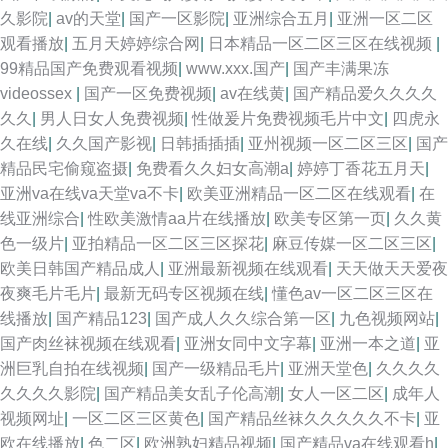
久影院
|
av的天堂
|
国产一区影院
|
亚洲综合五月
|
亚洲一区二区
观看播放
|
五月天婷婷综合网
|
日本精品一区二区三区在线视频
|
99精品国产免费观看视频
|
www.xxx.国产
|
国产丰满果冻
videossex
|
国产一区免费视频
|
av在线黄
|
国产精品爱久久久久
久久
|
男人日女人免费视频
|
性做爰片免费视频毛片中文
|
四虎永
久在线
|
久久国产影视
|
日韩插插插
|
亚州视频一区二区三区
|
国产
精品民宅偷窥盗摄
|
免费看久久妇女高潮a
|
婷婷丁香花五月天
|
亚洲va在线va天堂va不卡
|
欧美亚洲精品一区二区在线观看
|
在
线亚洲综合
|
性欧美激情aa片在线播放
|
欧美专区第一页
|
久久黄
色一级片
|
亚拍精品一区二区三区探花
|
麻豆传媒一区二区三区
|
欧美日韩国产精品成人
|
亚洲最新视频在线观看
|
天天做天天爱夜
夜爽毛片毛片
|
最新无码专区视频在线
|
懂色av一区二区三区在
线播放
|
国产精品123
|
国产成人久久综合第一区
|
九色视频网站
|
国产肉丝袜视频在线观看
|
亚洲女同中文字幕
|
亚洲一本之道
|
亚
洲巨乳自拍在线视频
|
国产一级精品毛片
|
亚洲天堂色
|
久久久久
久久久久影院
|
国产精品美女乱子伦高潮
|
女人一区二区
|
成年人
视频网址
|
一区二区三区黄色
|
国产精品丝袜久久久久久不卡
|
亚
欧在线播放
|
色二区
|
欧洲熟妇精品视频
|
国产精品va在线观看h
|