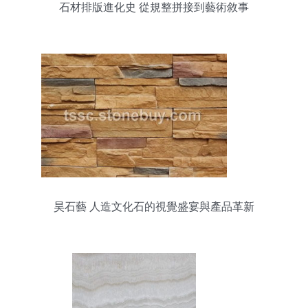
石材排版進化史 從規整拼接到藝術敘事
昊石藝 人造文化石的視覺盛宴與產品革新