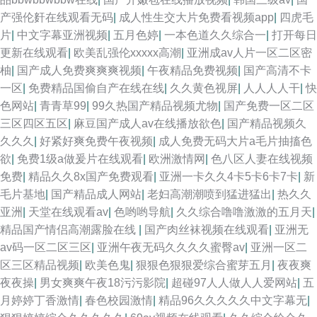
产强伦姧在线观看无码
|
成人性生交大片免费看视频app
|
四虎毛
片
|
中文字幕亚洲视频
|
五月色婷
|
一本色道久久综合一
|
打开每日
更新在线观看
|
欧美乱强伦xxxxx高潮
|
亚洲成av人片一区二区密
柚
|
国产成人免费爽爽爽视频
|
午夜精品免费视频
|
国产高清不卡
一区
|
免费精品国偷自产在线在线
|
久久黄色视屏
|
人人人人干
|
快
色网站
|
青青草99
|
99久热国产精品视频尤物
|
国产免费一区二区
三区四区五区
|
麻豆国产成人av在线播放欲色
|
国产精品视频久
久久久
|
好紧好爽免费午夜视频
|
成人免费无码大片a毛片抽搐色
欲
|
免费1级a做爰片在线观看
|
欧洲激情网
|
色八区人妻在线视频
免费
|
精品久久8x国产免费观看
|
亚洲一卡久久4卡5卡6卡7卡
|
新
毛片基地
|
国产精品成人网站
|
老妇高潮潮喷到猛进猛出
|
热久久
亚洲
|
天堂在线观看av
|
色哟哟导航
|
久久综合噜噜激激的五月天
|
精品国产情侣高潮露脸在线
|
国产肉丝袜视频在线观看
|
亚洲无
av码一区二区三区
|
亚洲午夜无码久久久久蜜臀av
|
亚洲一区二
区三区精品视频
|
欧美色鬼
|
狠狠色狠狠爱综合蜜芽五月
|
夜夜爽
夜夜操
|
男女爽爽午夜18污污影院
|
超碰97人人做人人爱网站
|
五
月婷婷丁香激情
|
春色校园激情
|
精品96久久久久久中文字幕无
|