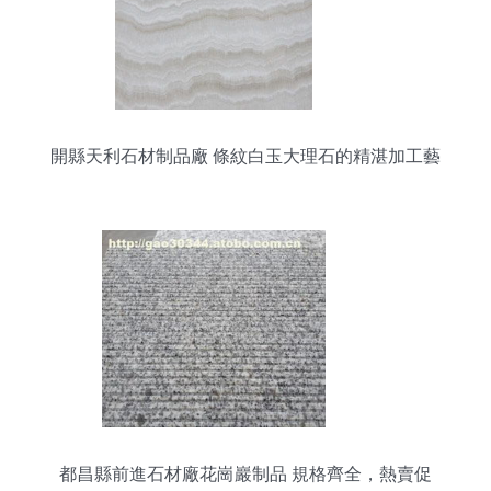
開縣天利石材制品廠 條紋白玉大理石的精湛加工藝
術
都昌縣前進石材廠花崗巖制品 規格齊全，熱賣促