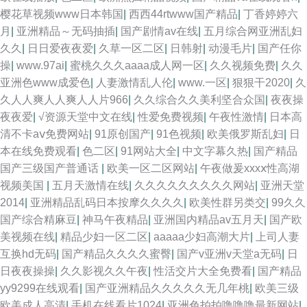
樱花草视频www日本韩国
|
西西44rtwww国产精品
|
丁香婷婷六
月
|
亚洲精品～无码抽插
|
国产剧情av在线
|
五月综合网亚洲乱妇
久久
|
日日爱夜夜爱
|
久草一区二区
|
日韩射
|
动漫毛片
|
国产任你
操
|
www.97ai
|
蜜桃久久久aaaa成人网一区
|
久久视频免费
|
久久
亚洲色www成爱色
|
人妻激情乱人伦
|
www.一区
|
狠狠干2020
|
久
久人人爽人人爽人人片966
|
久久综合久久美利坚合众国
|
夜夜操
夜夜爱
|
√资源天堂中文在线
|
性爱免费视频
|
午夜性激情
|
日本高
清不卡aⅴ免费网站
|
91原创国产
|
91色视频
|
欧美俄罗斯乱妇
|
日
本在线免费观看
|
色二区
|
91网站大全
|
中文字幕久热
|
国产精品
国产三级国产普通话
|
欧美一区二区网站
|
午夜做爰xxxⅹ性高湖
视频美国
|
五月天激情在线
|
久久久久久久久久久网站
|
亚洲天堂
2014
|
亚洲精品乱码日本按摩久久久久
|
欧美性群另类交
|
99久久
国产综合精麻豆
|
神马午夜精品
|
亚洲国内精品av五月天
|
国产欧
美视频在线
|
精品少妇一区二区
|
aaaaa少妇高潮大片
|
上司人妻
互换hd无码
|
国产精品久久久久蜜臀
|
国产v亚洲v天堂a无码
|
日
日夜夜操操
|
久久影视久久午夜
|
性活交片大全免费看
|
国产精品
yy9299在线观看
|
国产亚洲精品久久久久久无几年桃
|
欧美三级
欧美成人高清
|
手机在线看片1024
|
亚洲色拍拍噜噜噜最新网站
|