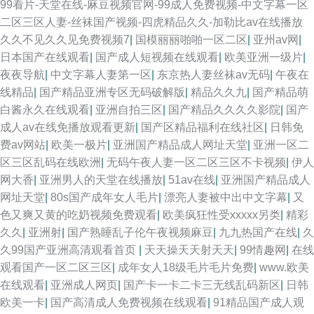
99看片-天堂在线-麻豆视频官网-99成人免费视频-中文字幕一区
二区三区人妻-丝袜国产视频-四虎精品久久-加勒比av在线播放
久久不见久久见免费视频7
|
国模丽丽啪啪一区二区
|
亚州av网
|
日本国产在线观看
|
国产成人短视频在线观看
|
欧美亚洲一级片
|
夜夜导航
|
中文字幕人妻第一区
|
东京热人妻丝袜av无码
|
午夜在
线精品
|
国产精品亚洲专区无码破解版
|
精品久久九
|
国产精品萌
白酱永久在线观看
|
亚洲自拍三区
|
国产精品久久久久影院
|
国产
成人av在线免播放观看更新
|
国产区精品福利在线社区
|
日韩免
费av网站
|
欧美一极片
|
亚洲国产精品成人网址天堂
|
亚洲一区二
区三区乱码在线欧洲
|
无码午夜人妻一区二区三区不卡视频
|
伊人
网大香
|
亚洲男人的天堂在线播放
|
51av在线
|
亚洲国产精品成人
网址天堂
|
80s国产成年女人毛片
|
漂亮人妻被中出中文字幕
|
又
色又爽又黄的吃奶视频免费观看
|
欧美疯狂性受xxxxx另类
|
精彩
久久
|
亚洲射
|
国产熟睡乱子伦午夜视频麻豆
|
九九热国产在线
|
久
久99国产亚洲高清观看首页
|
天天操天天射天天
|
99情趣网
|
在线
观看国产一区二区三区
|
成年女人18级毛片毛片免费
|
www.欧美
在线观看
|
亚洲成人网页
|
国产卡一卡二卡三无线乱码新区
|
日韩
欧美一卡
|
国产高清成人免费视频在线观看
|
91精品国产成人观