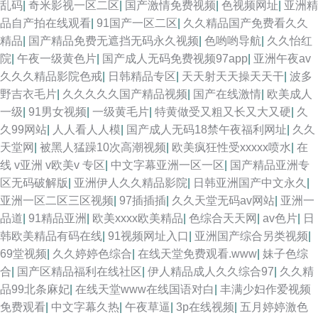
乱码
|
奇米影视一区二区
|
国产激情免费视频
|
色视频网址
|
亚洲精
品自产拍在线观看
|
91国产一区二区
|
久久精品国产免费看久久
精品
|
国产精品免费无遮挡无码永久视频
|
色哟哟导航
|
久久怡红
院
|
午夜一级黄色片
|
国产成人无码免费视频97app
|
亚洲午夜av
久久久精品影院色戒
|
日韩精品专区
|
天天射天天操天天干
|
波多
野吉衣毛片
|
久久久久久国产精品视频
|
国产在线激情
|
欧美成人
一级
|
91男女视频
|
一级黄毛片
|
特黄做受又粗又长又大又硬
|
久
久99网站
|
人人看人人模
|
国产成人无码18禁午夜福利网址
|
久久
天堂网
|
被黑人猛躁10次高潮视频
|
欧美疯狂性受xxxxx喷水
|
在
线 v亚洲 v欧美v 专区
|
中文字幕亚洲一区一区
|
国产精品亚洲专
区无码破解版
|
亚洲伊人久久精品影院
|
日韩亚洲国产中文永久
|
亚洲一区二区三区视频
|
97插插插
|
久久天堂无码av网站
|
亚洲一
品道
|
91精品亚洲
|
欧美xxxx欧美精品
|
色综合天天网
|
av色片
|
日
韩欧美精品有码在线
|
91视频网址入口
|
亚洲国产综合另类视频
|
69堂视频
|
久久婷婷色综合
|
在线天堂免费观看.www
|
妹子色综
合
|
国产区精品福利在线社区
|
伊人精品成人久久综合97
|
久久精
品99北条麻妃
|
在线天堂www在线国语对白
|
丰满少妇作爱视频
免费观看
|
中文字幕久热
|
午夜草逼
|
3p在线视频
|
五月婷婷激色