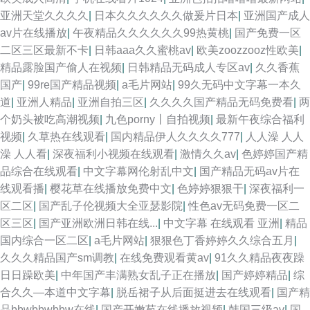
亚洲天堂久久久久
|
日本久久久久久久做爰片日本
|
亚洲国产成人
av片在线播放
|
午夜精品久久久久久久99热黄桃
|
国产免费一区
二区三区最新不卡
|
日韩aaa久久蜜桃av
|
欧美zoozzooz性欧美
|
精品露脸国产偷人在视频
|
日韩精品无码成人专区av
|
久久香蕉
国产
|
99re国产精品视频
|
a毛片网站
|
99久无码中文字幕一本久
道
|
亚洲人精品
|
亚洲自拍三区
|
久久久久国产精品无码免费看
|
两
个奶头被吃高潮视频
|
九色porny丨自拍视频
|
最新午夜综合福利
视频
|
久草热在线观看
|
国内精品伊人久久久久777
|
人人澡 人人
澡 人人看
|
深夜福利小视频在线观看
|
激情久久av
|
色婷婷国产精
品综合在线观看
|
中文字幕网伦射乱中文
|
国产精品无码av片在
线观看播
|
樱花草在线播放免费中文
|
色婷婷狠狠干
|
深夜福利一
区二区
|
国产乱子伦视频大全亚瑟影院
|
性色av无码免费一区二
区三区
|
国产亚洲欧洲日韩在线...
|
中文字幕 在线观看 亚洲
|
精品
国内综合一区二区
|
a毛片网站
|
狠狠色丁香婷婷久久综合五月
|
久久久精品国产sm调教
|
在线免费观看黄av
|
91久久精品夜夜躁
日日躁欧美
|
中年国产丰满熟女乱子正在播放
|
国产婷婷精品
|
综
合久久—本道中文字幕
|
脱岳裙子从后面挺进去在线观看
|
国产精
品bbwbbwbbw在线
|
国产开嫩苞在线播放视频
|
韩国三级av
|
国